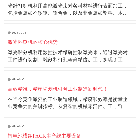
光纤打标机利用高能激光束对各种材料进行表面加工，
包括金属如不锈钢、铝合金，以及非金属如塑料、木材
等。其精细的加工能力和高效率使其成为电子、仪器仪
表、汽车配件等行业的理想选择。 光纤打标机打标图案
2025-10-15
精细、字体清晰，能够在不同材料上实现多样化的打标
效果。在金属材料上，可形成氧化、镀铬或雕刻效果；
激光雕刻机的核心优势
在
激光雕刻机利用数控技术精确控制激光束，通过激光对
工件进行切割、雕刻和打孔等高精度加工，实现了工业
生产的自动化和高效化。 核心优势： 1.高效性：激光雕
刻机采用自动化技术，大幅提高生产效率，降低人工成
2025-05-19
本。 2.精准度：能够实现微米级加工精度，满足高精度
工业产品需求。 3.环保性：加工过程中
高效精准，精密切割机引领工业制造新时代！
在当今竞争激烈的工业制造领域，精度和效率是衡量企
业竞争力的关键指标。从复杂的机械零部件加工，到精
密的电子产品制造，每一个环节都对切割工艺有着极高
的要求。精密切割机的出现，凭借其高效精准的特性，
2025-05-19
为工业制造注入了强大的动力，成为推动工业制造升级
发展的重要力量。 随着工业制造技术的不断进步，产品
锂电池模组PACK生产线主要设备