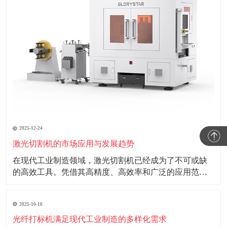
2025-12-24
激光切割机的市场应用与发展趋势
在现代工业制造领域，激光切割机已经成为了不可或缺
的高效工具。凭借其高精度、高效率和广泛的应用范
围，激光切割机正在改变传统制造行业的面貌。 激光切
割机利用高能量密度的激光束照射工件表面，使材料瞬
2025-10-16
间熔化或汽化，从而实现切割效果。这种非接触式的加
工方式不仅减少了机械磨损，还能确保切割边缘的
光纤打标机满足现代工业制造的多样化需求