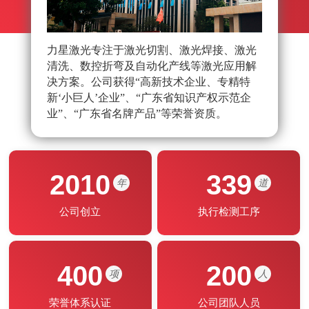
力星激光专注于激光切割、激光焊接、激光
力星
清洗、数控折弯及自动化产线等激光应用解
队，
决方案。公司获得“高新技术企业、专精特
光应
新‘小巨人’企业”、“广东省知识产权示范企
能制
业”、“广东省名牌产品”等荣誉资质。
2010
339
年
道
公司创立
执行检测工序
400
200
项
人
荣誉体系认证
公司团队人员