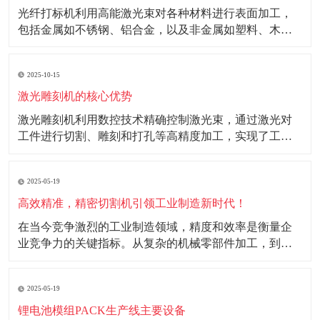
光纤打标机利用高能激光束对各种材料进行表面加工，
包括金属如不锈钢、铝合金，以及非金属如塑料、木材
等。其精细的加工能力和高效率使其成为电子、仪器仪
表、汽车配件等行业的理想选择。 光纤打标机打标图案
2025-10-15
精细、字体清晰，能够在不同材料上实现多样化的打标
效果。在金属材料上，可形成氧化、镀铬或雕刻效果；
激光雕刻机的核心优势
在
激光雕刻机利用数控技术精确控制激光束，通过激光对
工件进行切割、雕刻和打孔等高精度加工，实现了工业
生产的自动化和高效化。 核心优势： 1.高效性：激光雕
刻机采用自动化技术，大幅提高生产效率，降低人工成
2025-05-19
本。 2.精准度：能够实现微米级加工精度，满足高精度
工业产品需求。 3.环保性：加工过程中
高效精准，精密切割机引领工业制造新时代！
在当今竞争激烈的工业制造领域，精度和效率是衡量企
业竞争力的关键指标。从复杂的机械零部件加工，到精
密的电子产品制造，每一个环节都对切割工艺有着极高
的要求。精密切割机的出现，凭借其高效精准的特性，
2025-05-19
为工业制造注入了强大的动力，成为推动工业制造升级
发展的重要力量。 随着工业制造技术的不断进步，产品
锂电池模组PACK生产线主要设备