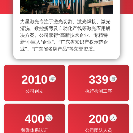
力星激光专注于激光切割、激光焊接、激光
力星
清洗、数控折弯及自动化产线等激光应用解
队，
决方案。公司获得“高新技术企业、专精特
光应
新‘小巨人’企业”、“广东省知识产权示范企
能制
业”、“广东省名牌产品”等荣誉资质。
2010
339
年
道
公司创立
执行检测工序
400
200
项
人
荣誉体系认证
公司团队人员