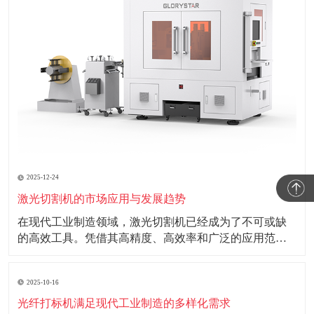
2025-12-24
激光切割机的市场应用与发展趋势
在现代工业制造领域，激光切割机已经成为了不可或缺
的高效工具。凭借其高精度、高效率和广泛的应用范
围，激光切割机正在改变传统制造行业的面貌。 激光切
割机利用高能量密度的激光束照射工件表面，使材料瞬
2025-10-16
间熔化或汽化，从而实现切割效果。这种非接触式的加
工方式不仅减少了机械磨损，还能确保切割边缘的
光纤打标机满足现代工业制造的多样化需求