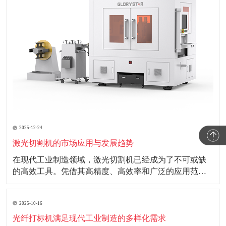
2025-12-24
激光切割机的市场应用与发展趋势
在现代工业制造领域，激光切割机已经成为了不可或缺
的高效工具。凭借其高精度、高效率和广泛的应用范
围，激光切割机正在改变传统制造行业的面貌。 激光切
割机利用高能量密度的激光束照射工件表面，使材料瞬
2025-10-16
间熔化或汽化，从而实现切割效果。这种非接触式的加
工方式不仅减少了机械磨损，还能确保切割边缘的
光纤打标机满足现代工业制造的多样化需求