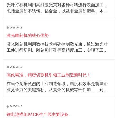
光纤打标机利用高能激光束对各种材料进行表面加工，
包括金属如不锈钢、铝合金，以及非金属如塑料、木材
等。其精细的加工能力和高效率使其成为电子、仪器仪
表、汽车配件等行业的理想选择。 光纤打标机打标图案
2025-10-15
精细、字体清晰，能够在不同材料上实现多样化的打标
效果。在金属材料上，可形成氧化、镀铬或雕刻效果；
激光雕刻机的核心优势
在
激光雕刻机利用数控技术精确控制激光束，通过激光对
工件进行切割、雕刻和打孔等高精度加工，实现了工业
生产的自动化和高效化。 核心优势： 1.高效性：激光雕
刻机采用自动化技术，大幅提高生产效率，降低人工成
2025-05-19
本。 2.精准度：能够实现微米级加工精度，满足高精度
工业产品需求。 3.环保性：加工过程中
高效精准，精密切割机引领工业制造新时代！
在当今竞争激烈的工业制造领域，精度和效率是衡量企
业竞争力的关键指标。从复杂的机械零部件加工，到精
密的电子产品制造，每一个环节都对切割工艺有着极高
的要求。精密切割机的出现，凭借其高效精准的特性，
2025-05-19
为工业制造注入了强大的动力，成为推动工业制造升级
发展的重要力量。 随着工业制造技术的不断进步，产品
锂电池模组PACK生产线主要设备