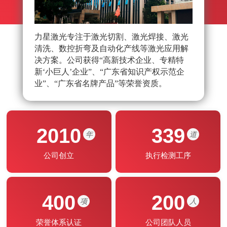
力星激光专注于激光切割、激光焊接、激光
力星
清洗、数控折弯及自动化产线等激光应用解
队，
决方案。公司获得“高新技术企业、专精特
光应
新‘小巨人’企业”、“广东省知识产权示范企
能制
业”、“广东省名牌产品”等荣誉资质。
2010
339
年
道
公司创立
执行检测工序
400
200
项
人
荣誉体系认证
公司团队人员