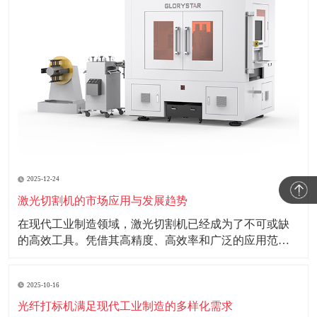
2025-12-24
激光切割机的市场应用与发展趋势
在现代工业制造领域，激光切割机已经成为了不可或缺
的高效工具。凭借其高精度、高效率和广泛的应用范
围，激光切割机正在改变传统制造行业的面貌。 激光切
割机利用高能量密度的激光束照射工件表面，使材料瞬
2025-10-16
间熔化或汽化，从而实现切割效果。这种非接触式的加
工方式不仅减少了机械磨损，还能确保切割边缘的
光纤打标机满足现代工业制造的多样化需求