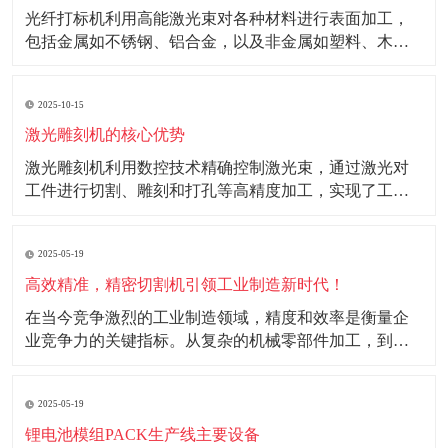
光纤打标机利用高能激光束对各种材料进行表面加工，
包括金属如不锈钢、铝合金，以及非金属如塑料、木材
等。其精细的加工能力和高效率使其成为电子、仪器仪
表、汽车配件等行业的理想选择。 光纤打标机打标图案
2025-10-15
精细、字体清晰，能够在不同材料上实现多样化的打标
效果。在金属材料上，可形成氧化、镀铬或雕刻效果；
激光雕刻机的核心优势
在
激光雕刻机利用数控技术精确控制激光束，通过激光对
工件进行切割、雕刻和打孔等高精度加工，实现了工业
生产的自动化和高效化。 核心优势： 1.高效性：激光雕
刻机采用自动化技术，大幅提高生产效率，降低人工成
2025-05-19
本。 2.精准度：能够实现微米级加工精度，满足高精度
工业产品需求。 3.环保性：加工过程中
高效精准，精密切割机引领工业制造新时代！
在当今竞争激烈的工业制造领域，精度和效率是衡量企
业竞争力的关键指标。从复杂的机械零部件加工，到精
密的电子产品制造，每一个环节都对切割工艺有着极高
的要求。精密切割机的出现，凭借其高效精准的特性，
2025-05-19
为工业制造注入了强大的动力，成为推动工业制造升级
发展的重要力量。 随着工业制造技术的不断进步，产品
锂电池模组PACK生产线主要设备