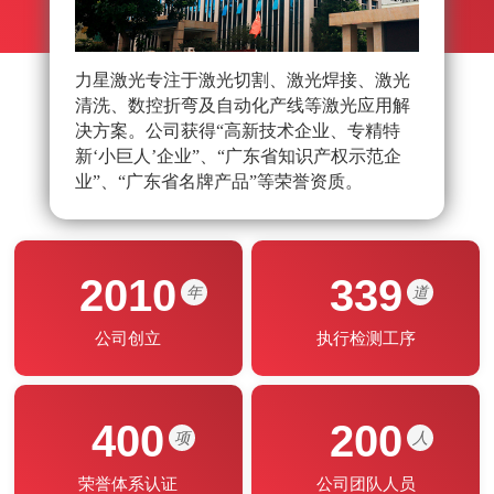
力星激光专注于激光切割、激光焊接、激光
力星
清洗、数控折弯及自动化产线等激光应用解
队，
决方案。公司获得“高新技术企业、专精特
光应
新‘小巨人’企业”、“广东省知识产权示范企
能制
业”、“广东省名牌产品”等荣誉资质。
2010
339
年
道
公司创立
执行检测工序
400
200
项
人
荣誉体系认证
公司团队人员