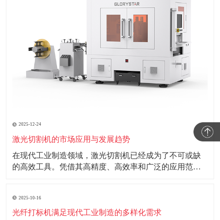
2025-12-24
激光切割机的市场应用与发展趋势
在现代工业制造领域，激光切割机已经成为了不可或缺
的高效工具。凭借其高精度、高效率和广泛的应用范
围，激光切割机正在改变传统制造行业的面貌。 激光切
割机利用高能量密度的激光束照射工件表面，使材料瞬
2025-10-16
间熔化或汽化，从而实现切割效果。这种非接触式的加
工方式不仅减少了机械磨损，还能确保切割边缘的
光纤打标机满足现代工业制造的多样化需求