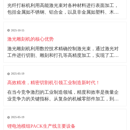
光纤打标机利用高能激光束对各种材料进行表面加工，
包括金属如不锈钢、铝合金，以及非金属如塑料、木材
等。其精细的加工能力和高效率使其成为电子、仪器仪
表、汽车配件等行业的理想选择。 光纤打标机打标图案
2025-10-15
精细、字体清晰，能够在不同材料上实现多样化的打标
效果。在金属材料上，可形成氧化、镀铬或雕刻效果；
激光雕刻机的核心优势
在
激光雕刻机利用数控技术精确控制激光束，通过激光对
工件进行切割、雕刻和打孔等高精度加工，实现了工业
生产的自动化和高效化。 核心优势： 1.高效性：激光雕
刻机采用自动化技术，大幅提高生产效率，降低人工成
2025-05-19
本。 2.精准度：能够实现微米级加工精度，满足高精度
工业产品需求。 3.环保性：加工过程中
高效精准，精密切割机引领工业制造新时代！
在当今竞争激烈的工业制造领域，精度和效率是衡量企
业竞争力的关键指标。从复杂的机械零部件加工，到精
密的电子产品制造，每一个环节都对切割工艺有着极高
的要求。精密切割机的出现，凭借其高效精准的特性，
2025-05-19
为工业制造注入了强大的动力，成为推动工业制造升级
发展的重要力量。 随着工业制造技术的不断进步，产品
锂电池模组PACK生产线主要设备