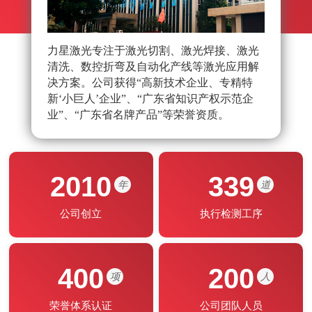
力星激光专注于激光切割、激光焊接、激光
力星
清洗、数控折弯及自动化产线等激光应用解
队，
决方案。公司获得“高新技术企业、专精特
光应
新‘小巨人’企业”、“广东省知识产权示范企
能制
业”、“广东省名牌产品”等荣誉资质。
2010
339
年
道
公司创立
执行检测工序
400
200
项
人
荣誉体系认证
公司团队人员